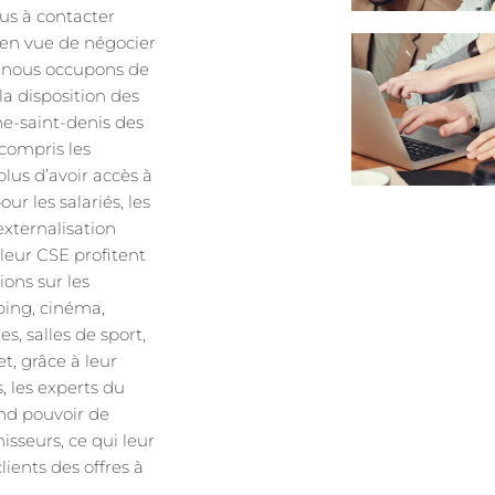
lus à contacter
 en vue de négocier
s nous occupons de
a disposition des
ine-saint-denis des
y compris les
plus d’avoir accès à
ur les salariés, les
externalisation
 leur CSE profitent
ions sur les
pping, cinéma,
es, salles de sport,
fet, grâce à leur
, les experts du
nd pouvoir de
isseurs, ce qui leur
ients des offres à