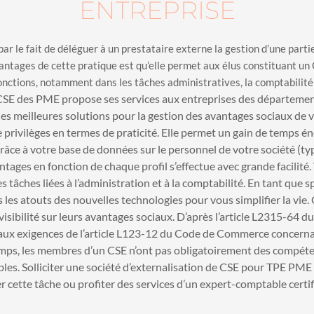
ENTREPRISE
par le fait de déléguer à un prestataire externe la gestion d’une parti
ntages de cette pratique est qu’elle permet aux élus constituant un 
onctions, notamment dans les tâches administratives, la comptabilité 
CSE des PME propose ses services aux entreprises des département
les meilleures solutions pour la gestion des avantages sociaux de v
 privilèges en termes de praticité. Elle permet un gain de temps é
Grâce à votre base de données sur le personnel de votre société (ty
avantages en fonction de chaque profil s’effectue avec grande facilité
 tâches liées à l’administration et à la comptabilité.
En tant que sp
 les atouts des nouvelles technologies pour vous simplifier la vie.
visibilité sur leurs avantages sociaux. D’après l’article L2315-64 d
 aux exigences de l’article L123-12 du Code de Commerce concernan
mps, les membres d’un CSE n’ont pas obligatoirement des compé
bles. Solliciter une société d’externalisation de CSE pour TPE PME 
 cette tâche ou profiter des services d’un expert-comptable certif