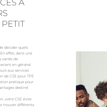
CÈS À
RS
 PETIT
 de décider quels
. En effet, dans une
ls variés de
varient en général
cours aux services
ion de CSE pour TPE
ution pratique pour
vantages destiné
on, votre CSE évite
 trouver différents