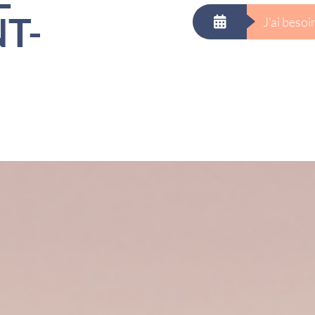
NT-
J'ai beso