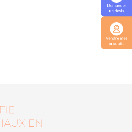
Demander
un devis
Vendre mes
produits
FIE
IAUX EN