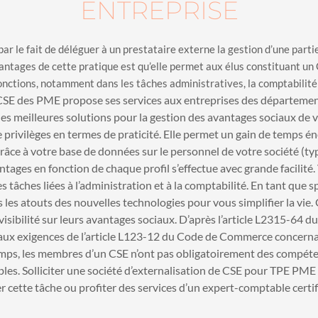
ENTREPRISE
par le fait de déléguer à un prestataire externe la gestion d’une parti
ntages de cette pratique est qu’elle permet aux élus constituant un 
onctions, notamment dans les tâches administratives, la comptabilité 
CSE des PME propose ses services aux entreprises des département
les meilleures solutions pour la gestion des avantages sociaux de v
 privilèges en termes de praticité. Elle permet un gain de temps é
Grâce à votre base de données sur le personnel de votre société (ty
avantages en fonction de chaque profil s’effectue avec grande facilité
 tâches liées à l’administration et à la comptabilité.
En tant que sp
 les atouts des nouvelles technologies pour vous simplifier la vie.
visibilité sur leurs avantages sociaux. D’après l’article L2315-64 d
 aux exigences de l’article L123-12 du Code de Commerce concernan
mps, les membres d’un CSE n’ont pas obligatoirement des compé
bles. Solliciter une société d’externalisation de CSE pour TPE PME 
 cette tâche ou profiter des services d’un expert-comptable certif