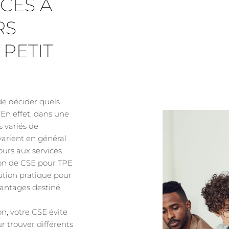
CÈS À
RS
 PETIT
 de décider quels
. En effet, dans une
ls variés de
varient en général
cours aux services
ion de CSE pour TPE
ution pratique pour
vantages destiné
on, votre CSE évite
 trouver différents