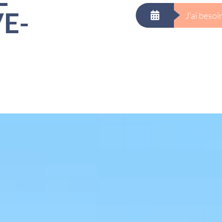
E-
J'ai beso