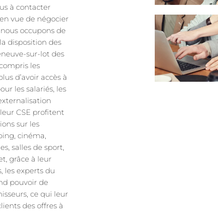
lus à contacter
 en vue de négocier
s nous occupons de
a disposition des
leneuve-sur-lot des
y compris les
plus d’avoir accès à
ur les salariés, les
externalisation
 leur CSE profitent
ions sur les
pping, cinéma,
es, salles de sport,
fet, grâce à leur
, les experts du
nd pouvoir de
isseurs, ce qui leur
ients des offres à