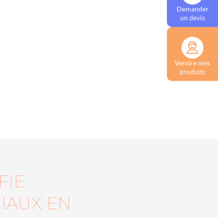
Demander
un devis
Vendre mes
produits
FIE
IAUX EN