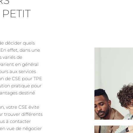
RS
 PETIT
 de décider quels
. En effet, dans une
ls variés de
varient en général
cours aux services
ion de CSE pour TPE
ution pratique pour
vantages destiné
on, votre CSE évite
 trouver différents
lus à contacter
 en vue de négocier