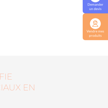
Demander
un devis
Vendre mes
produits
FIE
IAUX EN