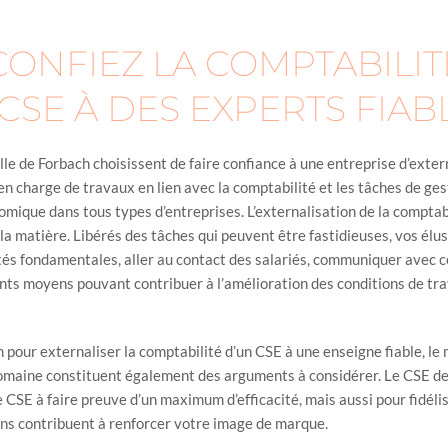
CONFIEZ LA COMPTABILIT
CSE À DES EXPERTS FIABL
ille de Forbach choisissent de faire confiance à une entreprise d’exte
 en charge de travaux en lien avec la comptabilité et les tâches de ges
omique dans tous types d’entreprises. L’externalisation de la comptab
 la matière. Libérés des tâches qui peuvent être fastidieuses, vos él
tés fondamentales, aller au contact des salariés, communiquer avec ce
ents moyens pouvant contribuer à l’amélioration des conditions de tra
 pour externaliser la comptabilité d’un CSE à une enseigne fiable, le
domaine constituent également des arguments à considérer. Le CSE d
CSE à faire preuve d’un maximum d’efficacité, mais aussi pour fidéli
ons contribuent à renforcer votre image de marque.