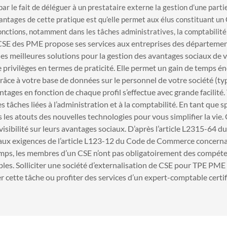
par le fait de déléguer à un prestataire externe la gestion d’une parti
ntages de cette pratique est qu’elle permet aux élus constituant un 
onctions, notamment dans les tâches administratives, la comptabilité 
CSE des PME propose ses services aux entreprises des département
les meilleures solutions pour la gestion des avantages sociaux de v
 privilèges en termes de praticité. Elle permet un gain de temps é
Grâce à votre base de données sur le personnel de votre société (ty
avantages en fonction de chaque profil s’effectue avec grande facilité
 tâches liées à l’administration et à la comptabilité.
En tant que sp
 les atouts des nouvelles technologies pour vous simplifier la vie.
visibilité sur leurs avantages sociaux. D’après l’article L2315-64 d
 aux exigences de l’article L123-12 du Code de Commerce concernan
mps, les membres d’un CSE n’ont pas obligatoirement des compé
bles. Solliciter une société d’externalisation de CSE pour TPE PME 
 cette tâche ou profiter des services d’un expert-comptable certif