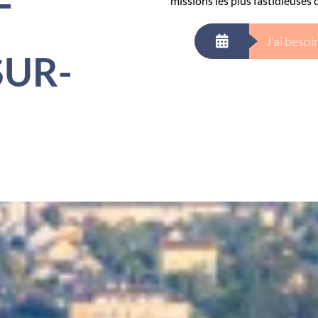
missions les plus fastidieuses 
J'ai beso
SUR-