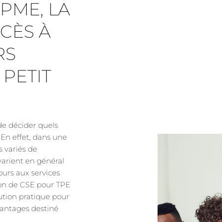
 PME, LA
CÈS À
RS
 PETIT
 de décider quels
. En effet, dans une
ls variés de
varient en général
cours aux services
ion de CSE pour TPE
ution pratique pour
vantages destiné