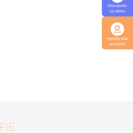
Demander
un devis
Vendre mes
produits
FIE