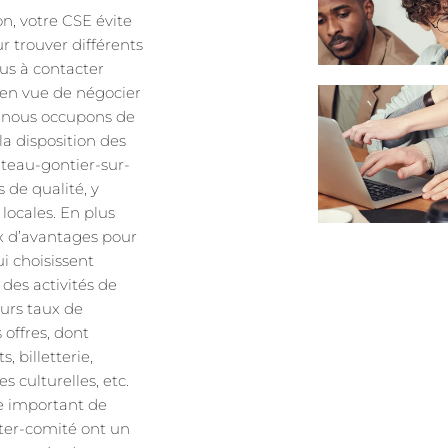
on, votre CSE évite
 trouver différents
lus à contacter
 en vue de négocier
s nous occupons de
a disposition des
ateau-gontier-sur-
 de qualité, y
 locales. En plus
ix d’avantages pour
ui choisissent
 des activités de
eurs taux de
 offres, dont
, billetterie,
es culturelles, etc.
re important de
nter-comité ont un