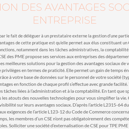
TION DES AVANTAGES SOC
ENTREPRISE
par le fait de déléguer à un prestataire externe la gestion d’une parti
ntages de cette pratique est qu’elle permet aux élus constituant un 
onctions, notamment dans les tâches administratives, la comptabilité 
CSE des PME propose ses services aux entreprises des département
les meilleures solutions pour la gestion des avantages sociaux de v
 privilèges en termes de praticité. Elle permet un gain de temps é
Grâce à votre base de données sur le personnel de votre société (ty
avantages en fonction de chaque profil s’effectue avec grande facilité
 tâches liées à l’administration et à la comptabilité.
En tant que sp
 les atouts des nouvelles technologies pour vous simplifier la vie.
visibilité sur leurs avantages sociaux. D’après l’article L2315-64 d
 aux exigences de l’article L123-12 du Code de Commerce concernan
mps, les membres d’un CSE n’ont pas obligatoirement des compé
bles. Solliciter une société d’externalisation de CSE pour TPE PME 