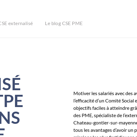
CSE externalisé
Le blog CSE PME
ISÉ
Motiver les salariés avec des 
TPE
l’efficacité d’un Comité Socia
objectifs faciles à atteindre g
ANS
des PME, spécialiste de l’exter
Chateau-gontier-sur-mayenne,
E
tous les avantages d’avoir un pa