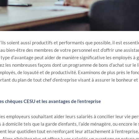
ils soient aussi productifs et performants que possible, il est essentie
au bien-être des membres de votre personnel est d’offrir une assista
ype d’avantage peut aider de manière significative les employés à g
rez les nombreuses façons dont un programme de bons d’achat sur le lie
 employés, de loyauté et de productivité. Examinons de plus près le 
ortant du plan de tout chef d’entreprise visant à assurer le bonheur e
les chèques CESU et les avantages de l’entreprise
 employeurs souhaitant aider leurs salariés à concilier leur vie per
 domicile tels que la garde d’enfants, l’aide ménagère, ou encore le s
ement leur quotidien tout en renforçant leur attachement à l’entrepri
Alors n’hésitez plus et offrez à vos salariés un avantage en nature qui