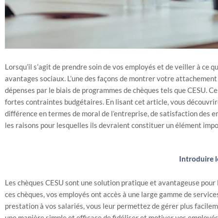
Lorsqu’il s’agit de prendre soin de vos employés et de veiller à ce qu’
avantages sociaux. L’une des façons de montrer votre attachement 
dépenses par le biais de programmes de chèques tels que CESU. Ce t
fortes contraintes budgétaires. En lisant cet article, vous découvri
différence en termes de moral de l’entreprise, de satisfaction des
les raisons pour lesquelles ils devraient constituer un élément imp
Introduire 
Les chèques CESU sont une solution pratique et avantageuse pour les
ces chèques, vos employés ont accès à une large gamme de services à
prestation à vos salariés, vous leur permettez de gérer plus facil
une manière simple et efficace de fidéliser et motiver vos employés. 